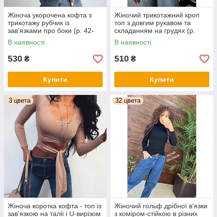
Жіноча укорочена кофта з
Жіночий трикотажний кроп
трикотажу рубчик із
топ з довгим рукавом та
зав'язками про боки (р. 42-
складанням на грудях (р.
44) 68sv1409
S,M) 83sv1410
В наявності
В наявності
530
510
₴
₴
Купити
Купити
3 цвета
32 цвета
Жіноча коротка кофта - топ із
Жіночий гольф дрібної в'язки
зав'язкою на талії і U-вирізом
з коміром-стійкою в різних