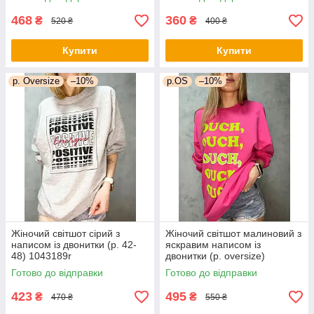
468
360
₴
₴
520 ₴
400 ₴
Купити
Купити
р. Oversize
–10%
р.OS
–10%
Жіночий світшот сірий з
Жіночий світшот малиновий з
написом із двонитки (р. 42-
яскравим написом із
48) 1043189r
двонитки (р. oversize)
1043190r
Готово до відправки
Готово до відправки
423
495
₴
₴
470 ₴
550 ₴