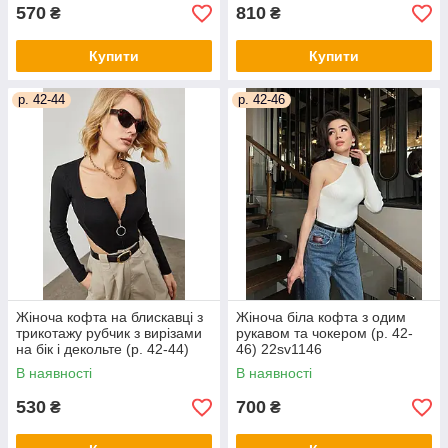
570
810
₴
₴
Купити
Купити
р. 42-44
р. 42-46
Жіноча кофта на блискавці з
Жіноча біла кофта з одим
трикотажу рубчик з вирізами
рукавом та чокером (р. 42-
на бік і декольте (р. 42-44)
46) 22sv1146
68041350
В наявності
В наявності
530
700
₴
₴