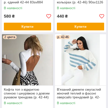
р. єдиний 42-44 83sv884
кольорах (р. 42-46) 90sv1126
В наявності
В наявності
580
440
₴
₴
Купити
Купити
2 цвета
р. 42-46
Кофта топ з відкритою
В'язаний джемпе смугастий
спиною і шнурівкою з довгим
жіночий теплий в фасоні
рукавом трендова (р. 42-44)
оверсайз трендовий (р. 42-
36041112
46) 4041164
В наявності
В наявності