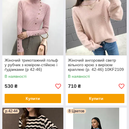
Жіночий трикотажний гольф
Жіночий ангоровий светр
у рубчик з коміром-стійкою і
вільного крою з вирізом
ґудзиками (р 42-46)
краплею (р. 42-46) 10KF2109
10KF2108
В наявності
В наявності
530
710
₴
₴
Купити
Купити
р.42-44
8 Цветов