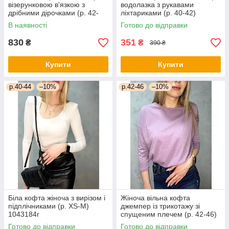
візерунковою в'язкою з
водолазка з рукавами
дрібними дірочками (р. 42-
ліхтариками (р. 40-42)
46) 4043171
1043183r
В наявності
Готово до відправки
830
351
₴
₴
390 ₴
Купити
Купити
р.40-44
–10%
р.42-46
–10%
Біла кофта жіноча з вирізом і
Жіноча вільна кофта
підплічниками (р. XS-M)
джемпер із трикотажу зі
1043184r
спущеним плечем (р. 42-46)
1043188r
Готово до відправки
Готово до відправки