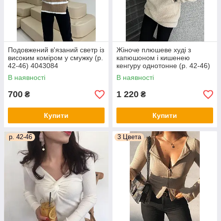
Подовжений в'язаний светр із
Жіноче плюшеве худі з
високим коміром у смужку (р.
капюшоном і кишенею
42-46) 4043084
кенгуру однотонне (р. 42-46)
83043143
В наявності
В наявності
700
1 220
₴
₴
Купити
Купити
р. 42-46
3 Цвета