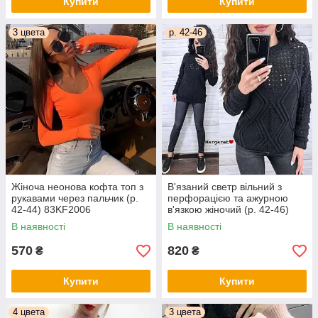
Купити
Купити
3 цвета
р. 42-46
Жіноча неонова кофта топ з
В'язаний светр вільний з
рукавами через пальчик (р.
перфорацією та ажурною
42-44) 83KF2006
в'язкою жіночий (р. 42-46)
9KF2084
В наявності
В наявності
570
820
₴
₴
Купити
Купити
4 цвета
3 цвета