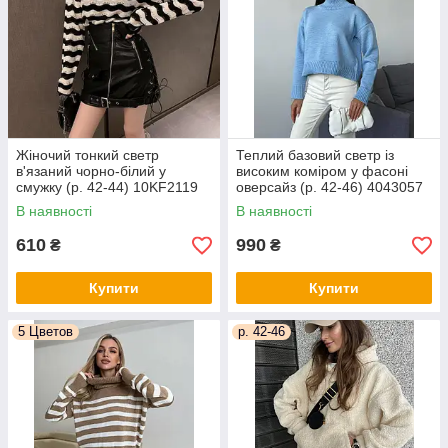
Жіночий тонкий светр
Теплий базовий светр із
в'язаний чорно-білий у
високим коміром у фасоні
смужку (р. 42-44) 10KF2119
оверсайз (р. 42-46) 4043057
В наявності
В наявності
610
990
₴
₴
Купити
Купити
5 Цветов
р. 42-46