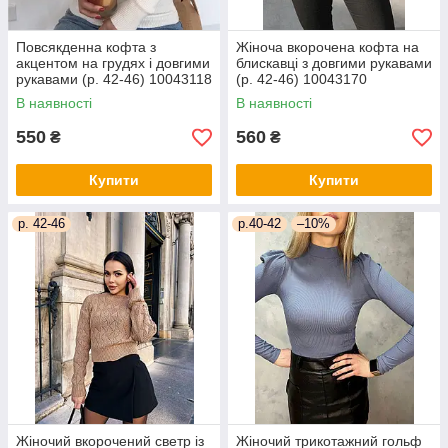
Повсякденна кофта з
Жіноча вкорочена кофта на
акцентом на грудях і довгими
блискавці з довгими рукавами
рукавами (р. 42-46) 10043118
(р. 42-46) 10043170
В наявності
В наявності
550
560
₴
₴
Купити
Купити
р. 42-46
р.40-42
–10%
Жіночий вкорочений светр із
Жіночий трикотажний гольф