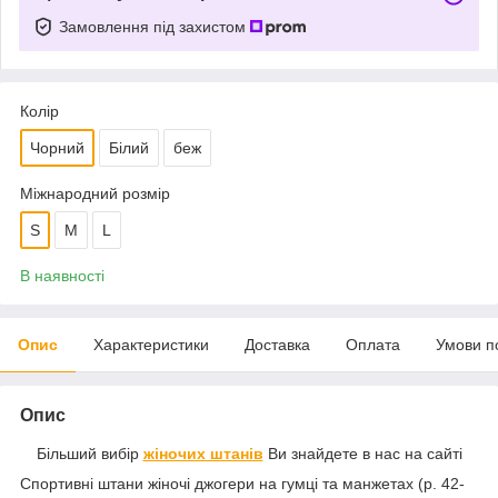
Замовлення під захистом
Колір
Чорний
Білий
беж
Міжнародний розмір
S
M
L
В наявності
Опис
Характеристики
Доставка
Оплата
Умови п
Опис
Більший вибір
жіночих штанів
Ви знайдете в нас на сайті
Спортивні штани жіночі джогери на гумці та манжетах (р. 42-