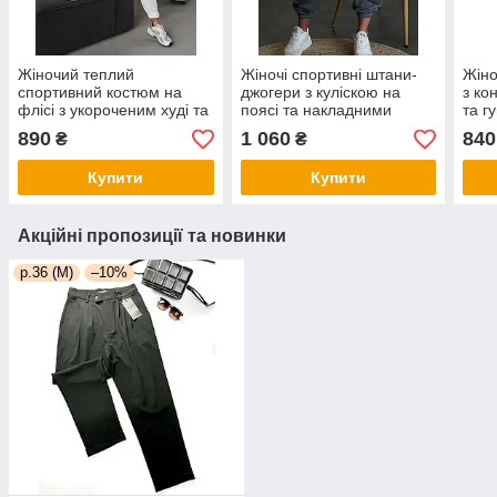
Жіночий теплий
Жіночі спортивні штани-
Жіно
спортивний костюм на
джогери з куліскою на
з ко
флісі з укороченим худі та
поясі та накладними
та г
штанами на манжетах (р.
кишенями (р. S, M)
46) 
890
1 060
840
₴
₴
42-52) 2so2066
83bu1077
Купити
Купити
Акційні пропозиції та новинки
р.36 (М)
–10%