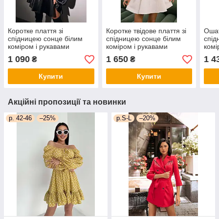
Коротке плаття зі
Коротке твідове плаття зі
Ошат
спідницею сонце білим
спідницею сонце білим
спід
коміром і рукавами
коміром і рукавами
комі
ліхтариками із широким
ліхтариками (р.S., M)
ліхт
1 090
1 650
1 4
₴
₴
поясом (р. S, M)
66py5572Q
(р. 
66py5468Е
Купити
Купити
Акційні пропозиції та новинки
р. 42-46
–25%
р.S-L
–20%