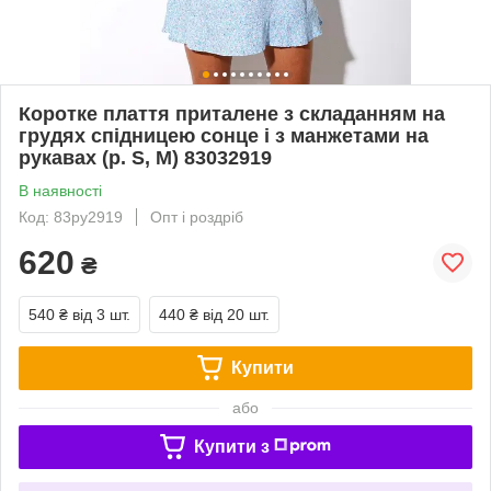
Коротке плаття приталене з складанням на
грудях спідницею сонце і з манжетами на
рукавах (р. S, M) 83032919
В наявності
Код: 83py2919
Опт і роздріб
620
₴
540 ₴
від 3 шт.
440 ₴
від 20 шт.
Купити
або
Купити з