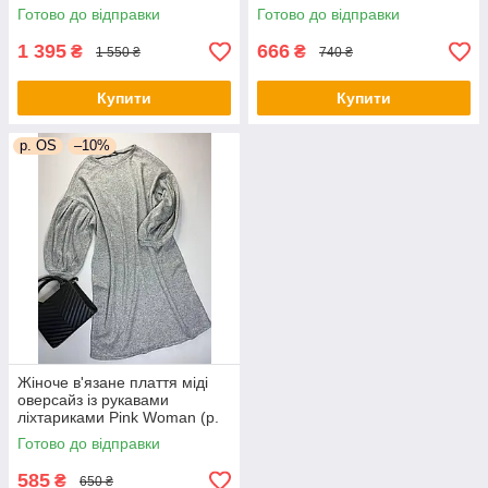
44) 66py6043Qr
(р. 42-44) 1035205r
Готово до відправки
Готово до відправки
1 395
666
₴
₴
1 550 ₴
740 ₴
Купити
Купити
р. OS
–10%
Жіноче в'язане плаття міді
оверсайз із рукавами
ліхтариками Pink Woman (р.
OS) 1035266r
Готово до відправки
585
₴
650 ₴