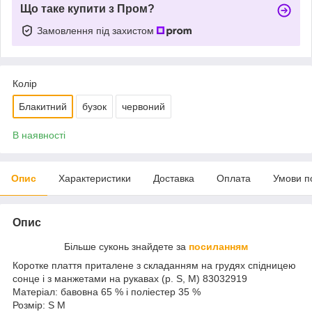
Що таке купити з Пром?
Замовлення під захистом
Колір
Блакитний
бузок
червоний
В наявності
Опис
Характеристики
Доставка
Оплата
Умови п
Опис
Більше суконь знайдете за
посиланням
Коротке плаття приталене з складанням на грудях спідницею
сонце і з манжетами на рукавах (р. S, M) 83032919
Матеріал: бавовна 65 % і поліестер 35 %
Розмір: S M