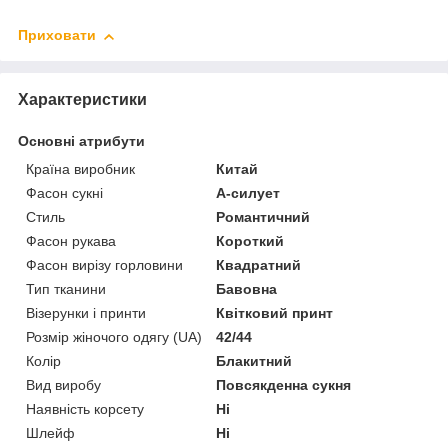
Приховати
Характеристики
Основні атрибути
Країна виробник
Китай
Фасон сукні
А-силует
Стиль
Романтичний
Фасон рукава
Короткий
Фасон вирізу горловини
Квадратний
Тип тканини
Бавовна
Візерунки і принти
Квітковий принт
Розмір жіночого одягу (UA)
42/44
Колір
Блакитний
Вид виробу
Повсякденна сукня
Наявність корсету
Ні
Шлейф
Ні