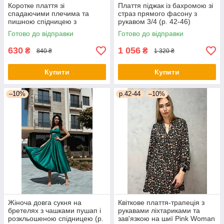
Коротке плаття зі
Плаття піджак із бахромою зі
спадаючими плечима та
страз прямого фасону з
пишною спідницею з
рукавом 3/4 (р. 42-46)
воланом (р. 42-46)
66py2050Qr
Готово до відправки
Готово до відправки
66py5272Qr
630
1 056
₴
₴
840 ₴
1 320 ₴
Купити
Купити
–10%
р.42-44
–10%
Жіноча довга сукня на
Квіткове плаття-трапеція з
бретелях з чашками пушап і
рукавами ліхтариками та
розкльошеною спідницею (р.
зав'язкою на шиї Pink Woman