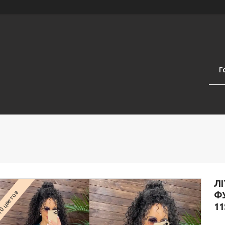
Г
Л
0 цветов
ФУ
11