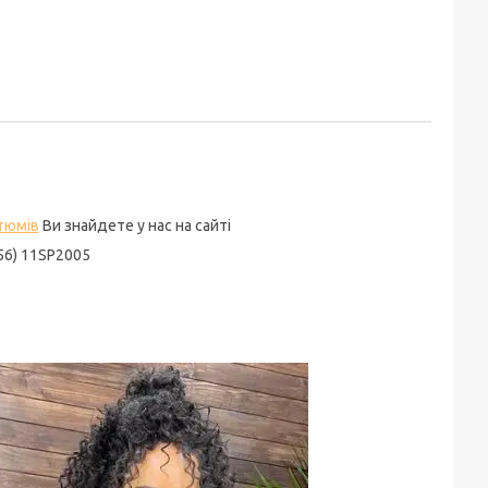
тюмів
Ви знайдете у нас на сайті
56) 11SP2005