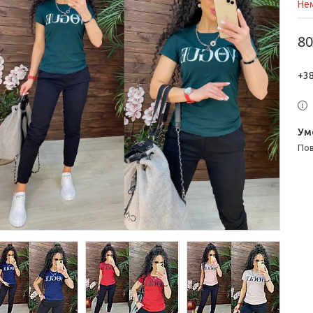
Нем
80
+38
п