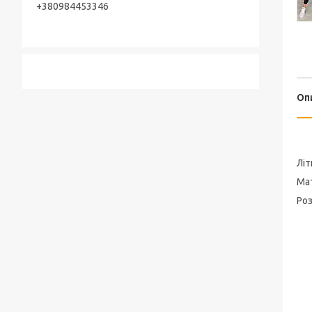
+380984453346
Оп
Літ
Мат
Роз