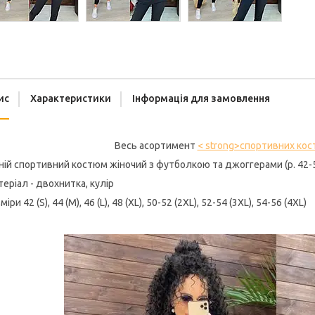
ис
Характеристики
Інформація для замовлення
Весь асортимент
< strong>спортивних кос
ній спортивний костюм жіночий з футболкою та джоггерами (р. 42-
еріал - двохнитка, кулір
міри 42 (S), 44 (M), 46 (L), 48 (XL), 50-52 (2XL), 52-54 (3XL), 54-56 (4XL)