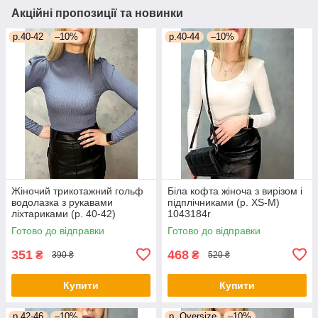
Акційні пропозиції та новинки
р.40-42
–10%
р.40-44
–10%
Жіночий трикотажний гольф
Біла кофта жіноча з вирізом і
водолазка з рукавами
підплічниками (р. XS-M)
ліхтариками (р. 40-42)
1043184r
1043183r
Готово до відправки
Готово до відправки
351
468
₴
₴
390 ₴
520 ₴
Купити
Купити
р.42-46
–10%
р. Oversize
–10%