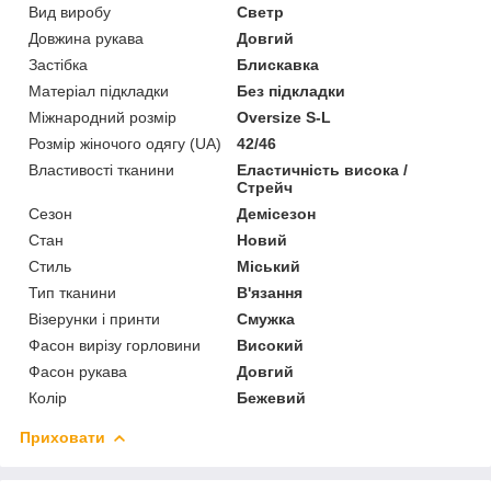
Вид виробу
Светр
Довжина рукава
Довгий
Застібка
Блискавка
Матеріал підкладки
Без підкладки
Міжнародний розмір
Oversize S-L
Розмір жіночого одягу (UA)
42/46
Властивості тканини
Еластичність висока /
Стрейч
Сезон
Демісезон
Стан
Новий
Стиль
Міський
Тип тканини
В'язання
Візерунки і принти
Смужка
Фасон вирізу горловини
Високий
Фасон рукава
Довгий
Колір
Бежевий
Приховати