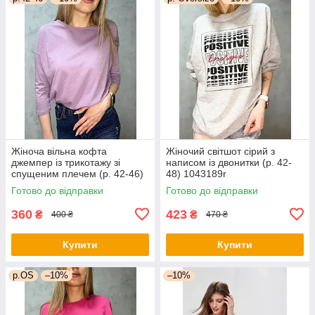
Жіноча вільна кофта
Жіночий світшот сірий з
джемпер із трикотажу зі
написом із двонитки (р. 42-
спущеним плечем (р. 42-46)
48) 1043189r
1043188r
Готово до відправки
Готово до відправки
360
423
₴
₴
400 ₴
470 ₴
Купити
Купити
р.OS
–10%
–10%