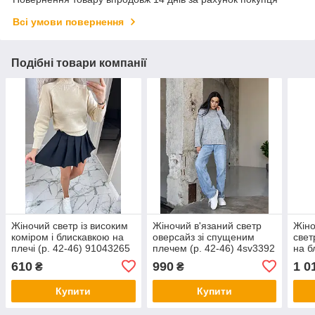
Всі умови повернення
Подібні товари компанії
Жіночий светр із високим
Жіночий в'язаний светр
Жіно
коміром і блискавкою на
оверсайз зі спущеним
свет
плечі (р. 42-46) 91043265
плечем (р. 42-46) 4sv3392
на б
4sv
610
990
1 0
₴
₴
Купити
Купити