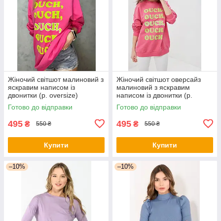
Жіночий світшот малиновий з
Жіночий світшот оверсайз
яскравим написом із
малиновий з яскравим
двонитки (р. oversize)
написом із двонитки (р.
1043190r
oversize) 1043193r
Готово до відправки
Готово до відправки
495
495
₴
₴
550 ₴
550 ₴
Купити
Купити
–10%
–10%