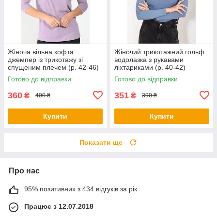
Жіноча вільна кофта
Жіночий трикотажний гольф
джемпер із трикотажу зі
водолазка з рукавами
спущеним плечем (р. 42-46)
ліхтариками (р. 40-42)
1043194r
1043197r
Готово до відправки
Готово до відправки
360
351
₴
₴
400 ₴
390 ₴
Купити
Купити
Показати ще
Про нас
95% позитивних з 434 відгуків за рік
Працює з 12.07.2018