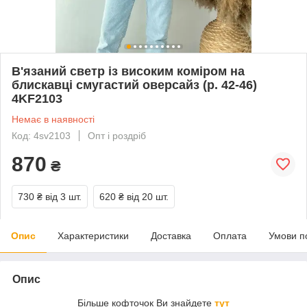
В'язаний светр із високим коміром на
блискавці смугастий оверсайз (р. 42-46)
4KF2103
Немає в наявності
Код: 4sv2103
Опт і роздріб
870
₴
730 ₴
від 3 шт.
620 ₴
від 20 шт.
Опис
Характеристики
Доставка
Оплата
Умови п
Опис
Більше кофточок Ви знайдете
тут