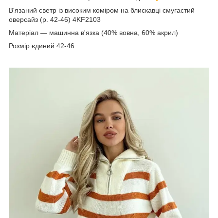
В'язаний светр із високим коміром на блискавці смугастий
оверсайз (р. 42-46) 4KF2103
Матеріал — машинна в'язка (40% вовна, 60% акрил)
Розмір єдиний 42-46