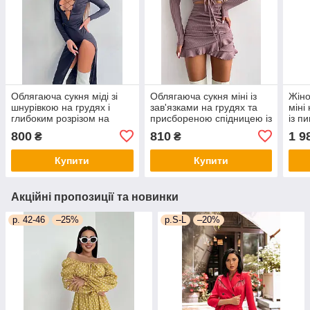
Облягаюча сукня міді зі
Облягаюча сукня міні із
Жіно
шнурівкою на грудях і
зав'язками на грудях та
міні
глибоким розрізом на
присбореною спідницею із
із п
спідниці (р. S, M)
оборками (р.42-44)
спід
800
810
1 9
₴
₴
66035089Е
66PL4257Е
спин
Купити
Купити
Акційні пропозиції та новинки
р. 42-46
–25%
р.S-L
–20%