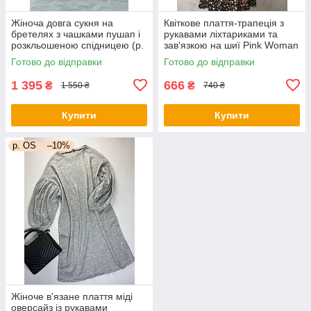
Жіноча довга сукня на
Квіткове плаття-трапеція з
бретелях з чашками пушап і
рукавами ліхтариками та
розкльошеною спідницею (р.
зав'язкою на шиї Pink Woman
44) 66py6043Qr
(р. 42-44) 1035205r
Готово до відправки
Готово до відправки
1 395
666
₴
₴
1 550 ₴
740 ₴
Купити
Купити
р. OS
–10%
Жіноче в'язане плаття міді
оверсайз із рукавами