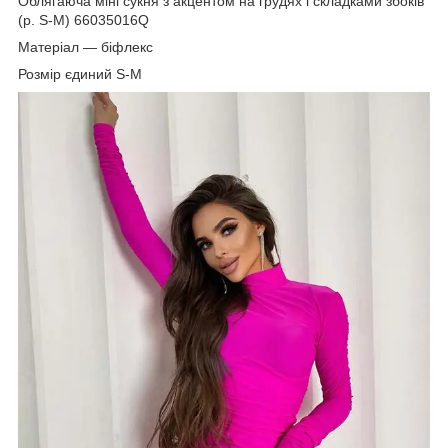
Облягаюча міні сукня з акцентом на грудях і складками збоків
(р. S-M) 66035016Q
Матеріал — біфлекс
Розмір єдиний S-M