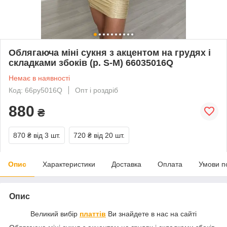
Облягаюча міні сукня з акцентом на грудях і
складками збоків (р. S-M) 66035016Q
Немає в наявності
Код: 66py5016Q
Опт і роздріб
880
₴
870 ₴
від 3 шт.
720 ₴
від 20 шт.
Опис
Характеристики
Доставка
Оплата
Умови п
Опис
Великий вибір
платтів
Ви знайдете в нас на сайті