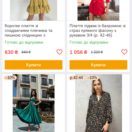
Коротке плаття зі
Плаття піджак із бахромою зі
спадаючими плечима та
страз прямого фасону з
пишною спідницею з
рукавом 3/4 (р. 42-46)
воланом (р. 42-46)
66py2050Qr
Готово до відправки
Готово до відправки
66py5272Qr
630
1 056
₴
₴
840 ₴
1 320 ₴
Купити
Купити
–10%
р.42-44
–10%