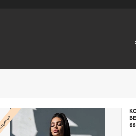
Г
К
ВЕ
 Цветов
66