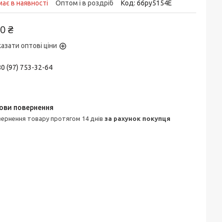
ає в наявності
Оптом і в роздріб
Код:
66py5154Е
0 ₴
азати оптові ціни
0 (97) 753-32-64
овернення товару протягом 14 днів
за рахунок покупця