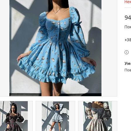
Нем
94
Пок
+38
п