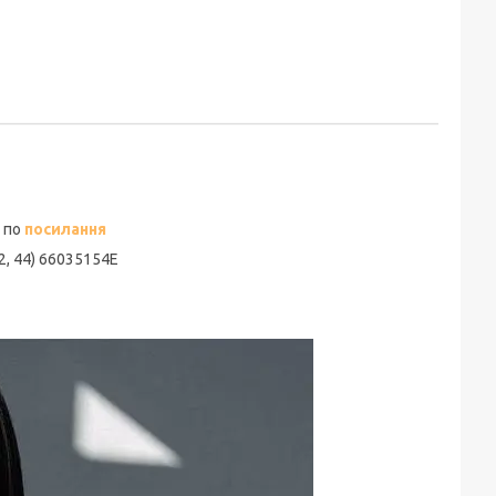
 по
посилання
2, 44) 66035154Е