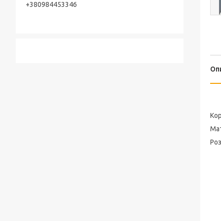
+380984453346
Оп
Кор
Ма
Роз