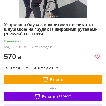
Укорочена блуза з відкритими плечима та
шнурівкою на грудях із широкими рукавами
(р. 42-44) 68131019
В наявності
Код: 68ru1019
Опт і роздріб
570
₴
510 ₴
від 3 шт.
410 ₴
від 20 шт.
Купити
або
Купити з