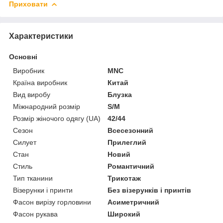
Приховати
Характеристики
Основні
Виробник
MNC
Країна виробник
Китай
Вид виробу
Блузка
Міжнародний розмір
S/M
Розмір жіночого одягу (UA)
42/44
Сезон
Всесезонний
Силует
Прилеглий
Стан
Новий
Стиль
Романтичний
Тип тканини
Трикотаж
Візерунки і принти
Без візерунків і принтів
Фасон вирізу горловини
Асиметричний
Фасон рукава
Широкий