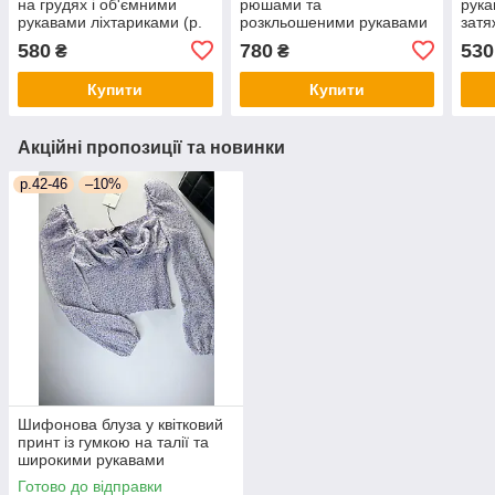
на грудях і об'ємними
рюшами та
рука
рукавами ліхтариками (р.
розкльошеними рукавами
затя
42-52) 80ru1101
із зав'язкою на грудях (р.
46) 
580
780
530
₴
₴
42-48) 33ru473
Купити
Купити
Акційні пропозиції та новинки
р.42-46
–10%
Шифонова блуза у квітковий
принт із гумкою на талії та
широкими рукавами
ліхтариками (р. 42-44)
Готово до відправки
1131026r