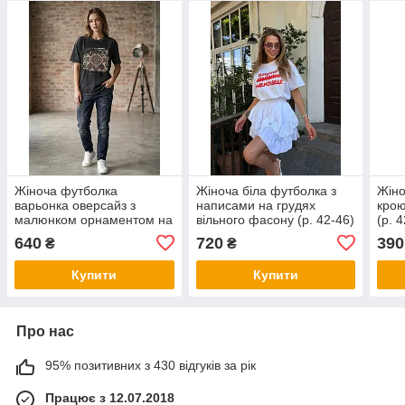
Жіноча футболка
Жіноча біла футболка з
Жіно
варьонка оверсайз з
написами на грудях
крою
малюнком орнаментом на
вільного фасону (р. 42-46)
(р. 
грудях (р. 42-46)
16ma1339
640
720
390
₴
₴
ma1309М
Купити
Купити
Про нас
95% позитивних з 430 відгуків за рік
Працює з 12.07.2018