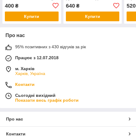
42-46) 1171068r
з мережива (р. 42-48)
L) 9
400
640
520
₴
₴
33ma1325
Купити
Купити
Про нас
95% позитивних з 430 відгуків за рік
Працює з 12.07.2018
м. Харків
Харків, Україна
Контакти
Сьогодні вихідний
Показати весь графік роботи
Про нас
Контакти