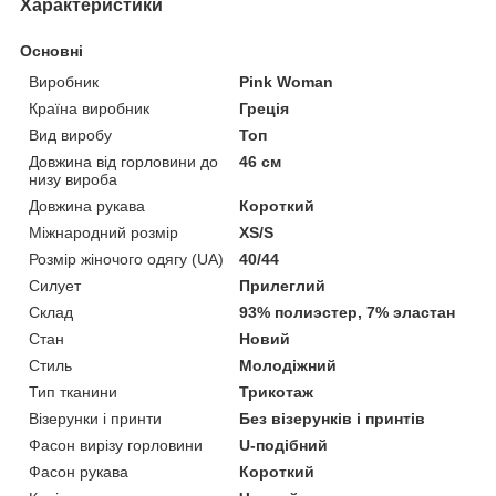
Характеристики
Основні
Виробник
Pink Woman
Країна виробник
Греція
Вид виробу
Топ
Довжина від горловини до
46 см
низу вироба
Довжина рукава
Короткий
Міжнародний розмір
XS/S
Розмір жіночого одягу (UA)
40/44
Силует
Прилеглий
Склад
93% полиэстер, 7% эластан
Стан
Новий
Стиль
Молодіжний
Тип тканини
Трикотаж
Візерунки і принти
Без візерунків і принтів
Фасон вирізу горловини
U-подібний
Фасон рукава
Короткий