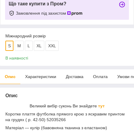
Що таке купити з Пром?
Замовлення під захистом
Міжнародний розмір
S
M
L
XL
XXL
В наявності
Опис
Характеристики
Доставка
Оплата
Умови п
Опис
Великий вибір суконь Ви знайдете
тут
Коротке плаття футболка прямого крою з яскравим принтом
на грудях ( р. 42-50) 52035266
Матеріал — кулір (бавовняна тканина з еластаном)