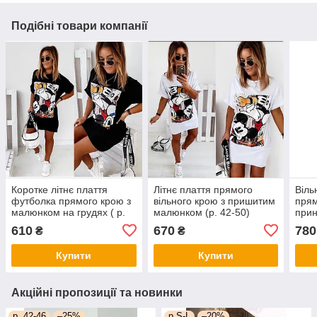
Подібні товари компанії
Коротке літнє плаття
Літнє плаття прямого
Віль
футболка прямого крою з
вільного крою з пришитим
прям
малюнком на грудях ( р.
малюнком (р. 42-50)
прин
42-52) 52032723
52py4121
48) 
610
670
780
₴
₴
Купити
Купити
Акційні пропозиції та новинки
р. 42-46
–25%
р.S-L
–20%