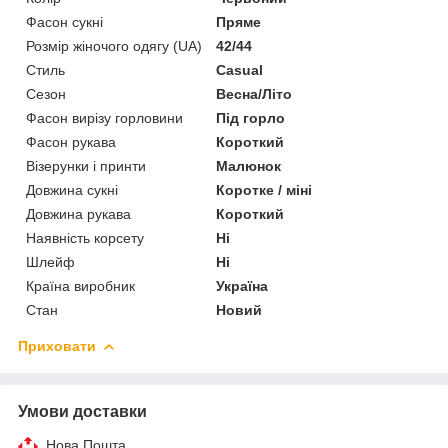
Фасон сукні
Пряме
Розмір жіночого одягу (UA)
42/44
Стиль
Casual
Сезон
Весна/Літо
Фасон вирізу горловини
Під горло
Фасон рукава
Короткий
Візерунки і принти
Малюнок
Довжина сукні
Коротке / міні
Довжина рукава
Короткий
Наявність корсету
Ні
Шлейф
Ні
Країна виробник
Україна
Стан
Новий
Приховати
Умови доставки
Нова Пошта