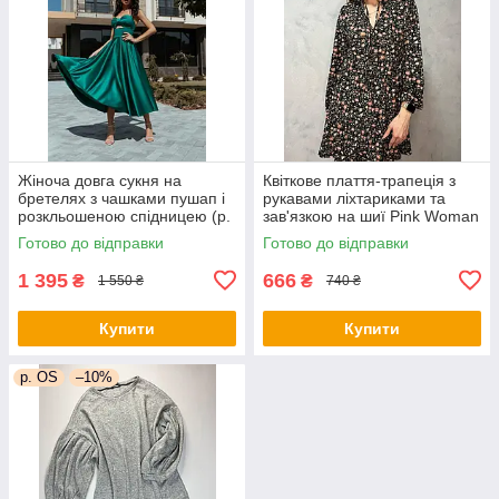
Жіноча довга сукня на
Квіткове плаття-трапеція з
бретелях з чашками пушап і
рукавами ліхтариками та
розкльошеною спідницею (р.
зав'язкою на шиї Pink Woman
44) 66py6043Qr
(р. 42-44) 1035205r
Готово до відправки
Готово до відправки
1 395
666
₴
₴
1 550 ₴
740 ₴
Купити
Купити
р. OS
–10%