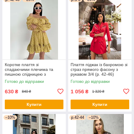
Коротке плаття зі
Плаття піджак із бахромою зі
спадаючими плечима та
страз прямого фасону з
пишною спідницею з
рукавом 3/4 (р. 42-46)
воланом (р. 42-46)
66py2050Qr
Готово до відправки
Готово до відправки
66py5272Qr
630
1 056
₴
₴
840 ₴
1 320 ₴
Купити
Купити
–10%
р.42-44
–10%