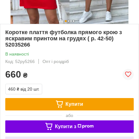
Коротке плаття футболка прямого крою з
яскравим принтом на грудях ( р. 42-50)
52035266
В наявності
Код: 52py5266
Опт і роздріб
660
₴
460 ₴
від 20 шт.
Купити
або
Купити з