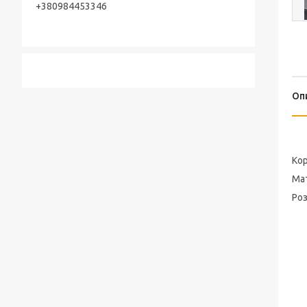
+380984453346
Оп
Кор
Ма
Роз