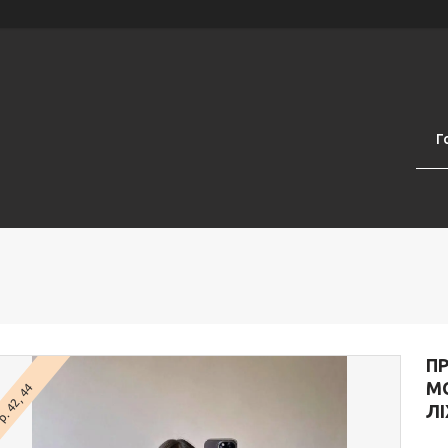
Г
П
М
. 42, 44
ЛІ