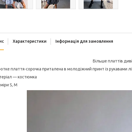
ис
Характеристики
Інформація для замовлення
Більше платтів див
отке плаття-сорочка приталена в молодіжний принт із рукавами ліх
теріал — костюмка
міри S, M