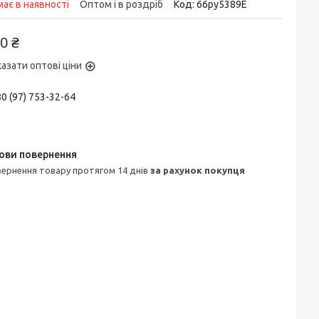
ає в наявності
Оптом і в роздріб
Код:
66py5389Е
0 ₴
азати оптові ціни
0 (97) 753-32-64
овернення товару протягом 14 днів
за рахунок покупця