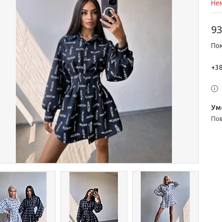
Нем
93
Пок
+38
п