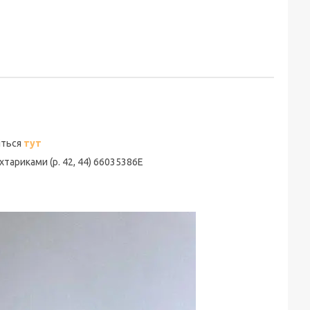
іться
тут
тариками (р. 42, 44) 66035386Е