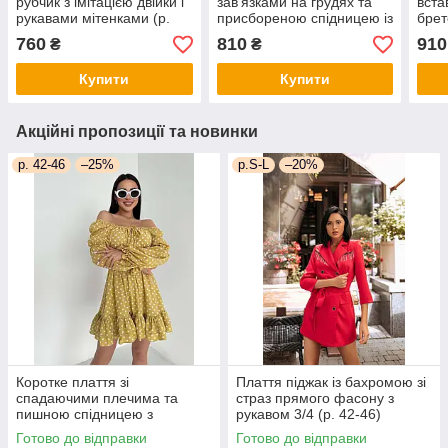
рубчик з імітацією двійки і
зав'язками на грудях та
вста
рукавами мітенками (р.
присбореною спідницею із
брет
42, 44) 66PL4270Е
оборками (р.42-44)
троя
760
810
910
₴
₴
66PL4257Е
660
Купити
Купити
Акційні пропозиції та новинки
р. 42-46
–25%
р.S-L
–20%
Коротке плаття зі
Плаття піджак із бахромою зі
спадаючими плечима та
страз прямого фасону з
пишною спідницею з
рукавом 3/4 (р. 42-46)
воланом (р. 42-46)
66py2050Qr
Готово до відправки
Готово до відправки
66py5272Qr