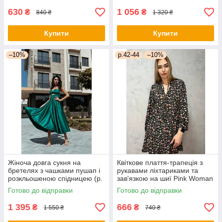
630
1 056
₴
₴
840 ₴
1 320 ₴
Купити
Купити
–10%
р.42-44
–10%
Жіноча довга сукня на
Квіткове плаття-трапеція з
бретелях з чашками пушап і
рукавами ліхтариками та
розкльошеною спідницею (р.
зав'язкою на шиї Pink Woman
44) 66py6043Qr
(р. 42-44) 1035205r
Готово до відправки
Готово до відправки
1 395
666
₴
₴
1 550 ₴
740 ₴