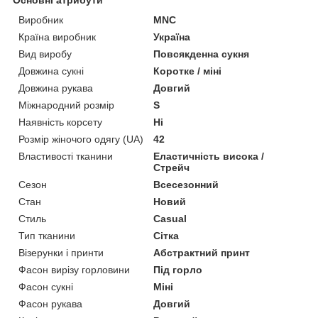
Основні атрибути
Виробник
MNC
Країна виробник
Україна
Вид виробу
Повсякденна сукня
Довжина сукні
Коротке / міні
Довжина рукава
Довгий
Міжнародний розмір
S
Наявність корсету
Ні
Розмір жіночого одягу (UA)
42
Властивості тканини
Еластичність висока /
Стрейч
Сезон
Всесезонний
Стан
Новий
Стиль
Casual
Тип тканини
Сітка
Візерунки і принти
Абстрактний принт
Фасон вирізу горловини
Під горло
Фасон сукні
Міні
Фасон рукава
Довгий