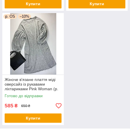
Купити
Купити
р. OS
–10%
Жіноче в'язане плаття міді
оверсайз із рукавами
ліхтариками Pink Woman (р.
OS) 1035266r
Готово до відправки
585
₴
650 ₴
Купити