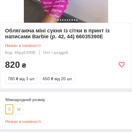
Облягаюча міні сукня із сітки в принт із
написами Barbie (р. 42, 44) 66035390Е
Немає в наявності
Код: 66py5390Е
Опт і роздріб
820
₴
780 ₴
від 3 шт.
650 ₴
від 20 шт.
Міжнародний розмір
S
M
Немає в наявності