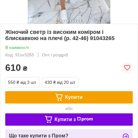
Жіночий светр із високим коміром і
блискавкою на плечі (р. 42-46) 91043265
В наявності
Код: 91sv3265
Опт і роздріб
610
₴
550 ₴
від 3 шт.
430 ₴
від 20 шт.
Купити
або
Купити з
Що таке купити з Пром?