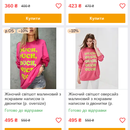
360
423
₴
₴
400 ₴
470 ₴
Купити
Купити
р.OS
–10%
–10%
Жіночий світшот малиновий з
Жіночий світшот оверсайз
яскравим написом із
малиновий з яскравим
двонитки (р. oversize)
написом із двонитки (р.
1043190r
oversize) 1043193r
Готово до відправки
Готово до відправки
495
495
₴
₴
550 ₴
550 ₴