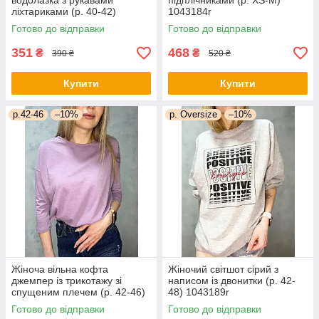
водолазка з рукавами
підплічниками (р. XS-M)
ліхтариками (р. 40-42)
1043184r
1043183r
Готово до відправки
Готово до відправки
351
468
₴
₴
390 ₴
520 ₴
Купити
Купити
р.42-46
–10%
р. Oversize
–10%
Жіноча вільна кофта
Жіночий світшот сірий з
джемпер із трикотажу зі
написом із двонитки (р. 42-
спущеним плечем (р. 42-46)
48) 1043189r
1043188r
Готово до відправки
Готово до відправки