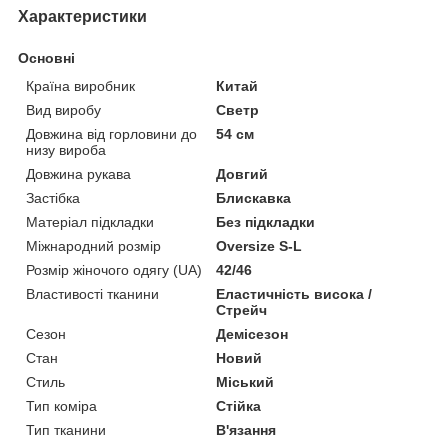
Характеристики
Основні
Країна виробник
Китай
Вид виробу
Светр
Довжина від горловини до
54 см
низу вироба
Довжина рукава
Довгий
Застібка
Блискавка
Матеріал підкладки
Без підкладки
Міжнародний розмір
Oversize S-L
Розмір жіночого одягу (UA)
42/46
Властивості тканини
Еластичність висока /
Стрейч
Сезон
Демісезон
Стан
Новий
Стиль
Міський
Тип коміра
Стійка
Тип тканини
В'язання