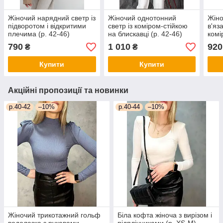
Жіночий нарядний светр із
Жіночий однотонний
Жіно
підворотом і відкритими
светр із коміром-стійкою
в'яз
плечима (р. 42-46)
на блискавці (р. 42-46)
комі
61sv3444
4sv3377
404
790
1 010
920
₴
₴
Купити
Купити
Акційні пропозиції та новинки
р.40-42
–10%
р.40-44
–10%
Жіночий трикотажний гольф
Біла кофта жіноча з вирізом і