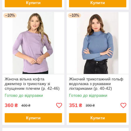
Купити
Купити
–10%
–10%
Жіноча вільна кофта
Жіночий трикотажний гольф
джемпер із трикотажу зі
водолазка з рукавами
спущеним плечем (р. 42-46)
ліхтариками (р. 40-42)
1043194r
1043197r
Готово до відправки
Готово до відправки
360
351
₴
₴
400 ₴
390 ₴
Купити
Купити