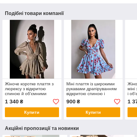
Подібні товари компанії
Жіноче коротке плаття з
Міні плаття із широкими
Жіно
люрексу з відкритою
рукавами драпіруванням
міні
спиною й об'ємними
відкритою спиною і
і об
рукавами з подвійною
спідницею з оборками (р.
S, M
1 340
900
1 3
₴
₴
спідницею (р. 42, 44)
42, 44) 66py5758Е
66py6181Е
Купити
Купити
Акційні пропозиції та новинки