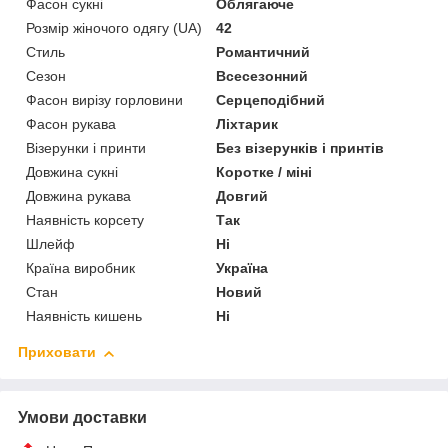
Фасон сукні
Облягаюче
Розмір жіночого одягу (UA)
42
Стиль
Романтичний
Сезон
Всесезонний
Фасон вирізу горловини
Серцеподібний
Фасон рукава
Ліхтарик
Візерунки і принти
Без візерунків і принтів
Довжина сукні
Коротке / міні
Довжина рукава
Довгий
Наявність корсету
Так
Шлейф
Ні
Країна виробник
Україна
Стан
Новий
Наявність кишень
Ні
Приховати
Умови доставки