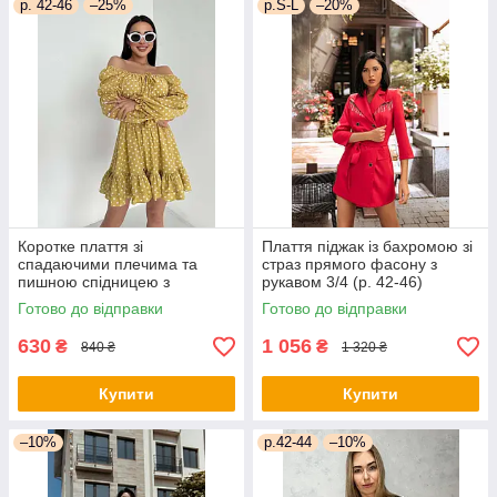
р. 42-46
–25%
р.S-L
–20%
Коротке плаття зі
Плаття піджак із бахромою зі
спадаючими плечима та
страз прямого фасону з
пишною спідницею з
рукавом 3/4 (р. 42-46)
воланом (р. 42-46)
66py2050Qr
Готово до відправки
Готово до відправки
66py5272Qr
630
1 056
₴
₴
840 ₴
1 320 ₴
Купити
Купити
–10%
р.42-44
–10%