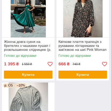
Жіноча довга сукня на
Квіткове плаття-трапеція з
бретелях з чашками пушап і
рукавами ліхтариками та
розкльошеною спідницею (р.
зав'язкою на шиї Pink Woman
44) 66py6043Qr
(р. 42-44) 1035205r
Готово до відправки
Готово до відправки
1 395
666
₴
₴
1 550 ₴
740 ₴
Купити
Купити
р. OS
–10%