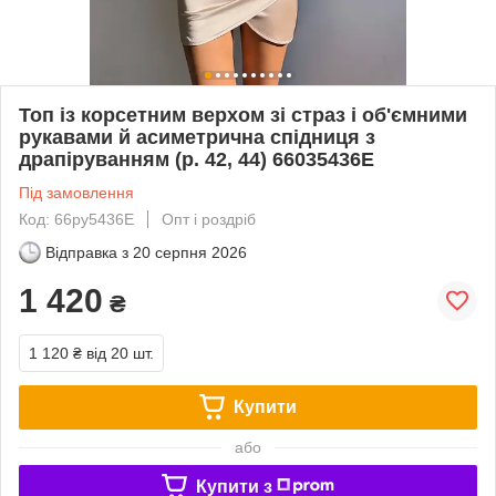
Топ із корсетним верхом зі страз і об'ємними
рукавами й асиметрична спідниця з
драпіруванням (р. 42, 44) 66035436Е
Під замовлення
Код: 66py5436Е
Опт і роздріб
Відправка з
20 серпня 2026
1 420
₴
1 120 ₴
від 20 шт.
Купити
або
Купити з