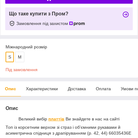
Що таке купити з Пром?
Замовлення під захистом
Міжнародний розмір
S
M
Під замовлення
Опис
Характеристики
Доставка
Оплата
Умови п
Опис
Великий вибір
платтів
Ви знайдете в нас на сайті
Топ із корсетним верхом зі страз і об'ємними рукавами й
асиметрична спідниця з драпіруванням (р. 42, 44) 66035436Е