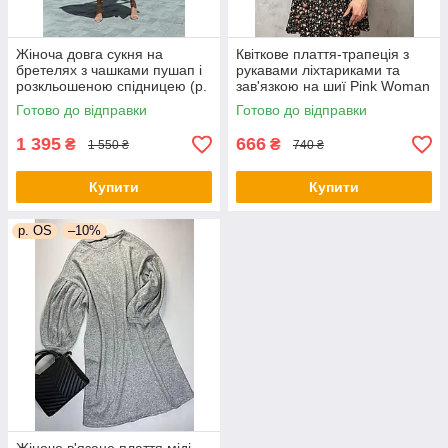
Жіноча довга сукня на
Квіткове плаття-трапеція з
бретелях з чашками пушап і
рукавами ліхтариками та
розкльошеною спідницею (р.
зав'язкою на шиї Pink Woman
44) 66py6043Qr
(р. 42-44) 1035205r
Готово до відправки
Готово до відправки
1 395
666
₴
₴
1 550 ₴
740 ₴
Купити
Купити
р. OS
–10%