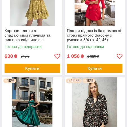
Коротке плаття зі
Плаття піджак із бахромою зі
спадаючими плечима та
страз прямого фасону з
пишною спідницею з
рукавом 3/4 (р. 42-46)
воланом (р. 42-46)
66py2050Qr
Готово до відправки
Готово до відправки
66py5272Qr
630
1 056
₴
₴
840 ₴
1 320 ₴
Купити
Купити
–10%
р.42-44
–10%