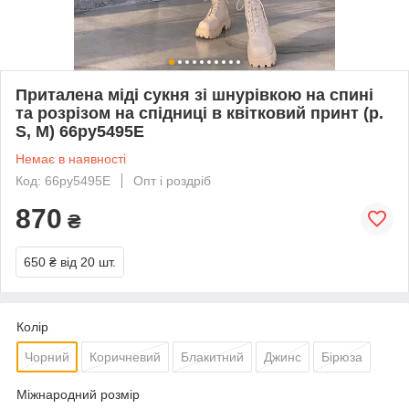
Приталена міді сукня зі шнурівкою на спині
та розрізом на спідниці в квітковий принт (р.
S, M) 66py5495Е
Немає в наявності
Код: 66py5495Е
Опт і роздріб
870
₴
650 ₴
від 20 шт.
Колір
Чорний
Коричневий
Блакитний
Джинс
Бірюза
Міжнародний розмір