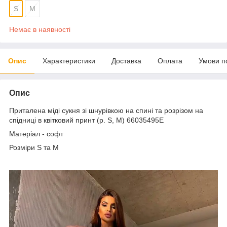
S
М
Немає в наявності
Опис
Характеристики
Доставка
Оплата
Умови п
Опис
Приталена міді сукня зі шнурівкою на спині та розрізом на
спідниці в квітковий принт (р. S, M) 66035495Е
Матеріал - софт
Розміри S та М