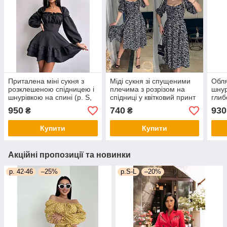
Приталена міні сукня з
Міді сукня зі спущеними
Обля
розклешеною спідницею і
плечима з розрізом на
шнур
шнурівкою на спині (р. S,
спідниці у квітковий принт
глиб
M) 66py5519Е
(р. 42-48) 2py5960
спід
950
740
930
₴
₴
660
Купити
Купити
Акційні пропозиції та новинки
р. 42-46
–25%
р.S-L
–20%