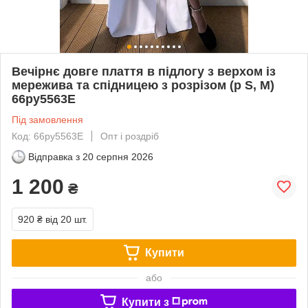
Вечірнє довге плаття в підлогу з верхом із
мережива та спідницею з розрізом (р S, M)
66py5563Е
Під замовлення
Код: 66py5563Е
Опт і роздріб
Відправка з
20 серпня 2026
1 200
₴
920 ₴
від 20 шт.
Купити
або
Купити з