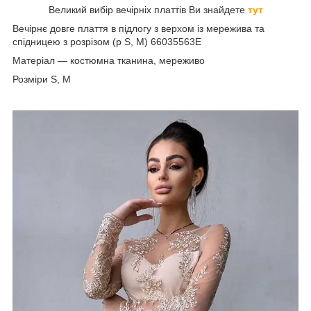
Великий вибір вечірніх платтів Ви знайдете
тут
Вечірнє довге плаття в підлогу з верхом із мережива та
спідницею з розрізом (р S, M) 66035563Е
Матеріал — костюмна тканина, мереживо
Розміри S, M