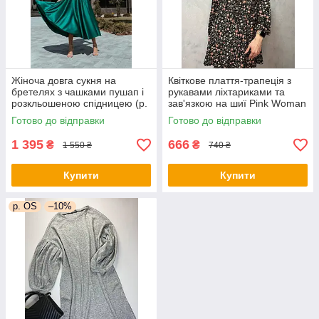
Жіноча довга сукня на
Квіткове плаття-трапеція з
бретелях з чашками пушап і
рукавами ліхтариками та
розкльошеною спідницею (р.
зав'язкою на шиї Pink Woman
44) 66py6043Qr
(р. 42-44) 1035205r
Готово до відправки
Готово до відправки
1 395
666
₴
₴
1 550 ₴
740 ₴
Купити
Купити
р. OS
–10%