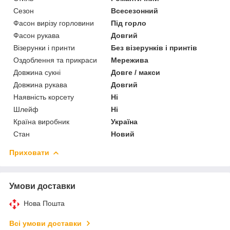
Сезон
Всесезонний
Фасон вирізу горловини
Під горло
Фасон рукава
Довгий
Візерунки і принти
Без візерунків і принтів
Оздоблення та прикраси
Мережива
Довжина сукні
Довге / макси
Довжина рукава
Довгий
Наявність корсету
Ні
Шлейф
Ні
Країна виробник
Україна
Стан
Новий
Приховати
Умови доставки
Нова Пошта
Всі умови доставки