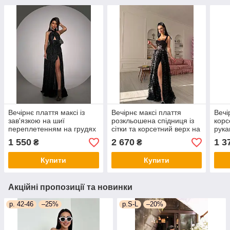
Вечірнє плаття максі із
Вечірнє максі плаття
Вечі
зав'язкою на шиї
розкльошена спідниця із
корс
переплетенням на грудях
сітки та корсетний верх на
рука
із розрізом на спідниці з
бретелях (р. S, M)
спід
1 550
2 670
1 3
₴
₴
люрексу (р. S-L)
66py6241Е
44) 
66py6253Е
Купити
Купити
Акційні пропозиції та новинки
р. 42-46
–25%
р.S-L
–20%