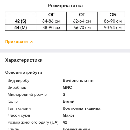
Розмірна сітка
Приховати
Характеристики
Основні атрибути
Вид виробу
Вечірнє плаття
Виробник
MNC
Міжнародний розмір
S
Колір
Білий
Тип тканини
Костюмна тканина
Фасон сукні
Максі
Розмір жіночого одягу (UA)
42
Стиль
Романтичний