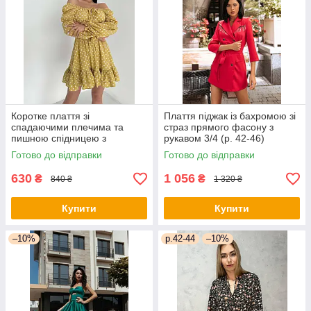
Коротке плаття зі
Плаття піджак із бахромою зі
спадаючими плечима та
страз прямого фасону з
пишною спідницею з
рукавом 3/4 (р. 42-46)
воланом (р. 42-46)
66py2050Qr
Готово до відправки
Готово до відправки
66py5272Qr
630
1 056
₴
₴
840 ₴
1 320 ₴
Купити
Купити
–10%
р.42-44
–10%