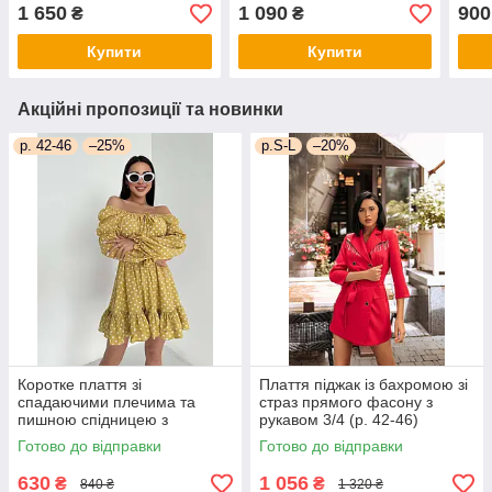
ліхтариками (р.S., M)
ліхтариками із широким
66p
1 650
1 090
900
₴
₴
66py5572Q
поясом (р. S, M)
66py5468Е
Купити
Купити
Акційні пропозиції та новинки
р. 42-46
–25%
р.S-L
–20%
Коротке плаття зі
Плаття піджак із бахромою зі
спадаючими плечима та
страз прямого фасону з
пишною спідницею з
рукавом 3/4 (р. 42-46)
воланом (р. 42-46)
66py2050Qr
Готово до відправки
Готово до відправки
66py5272Qr
630
1 056
₴
₴
840 ₴
1 320 ₴