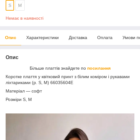
S
М
Немає в наявності
Опис
Характеристики
Доставка
Оплата
Умови п
Опис
Більше платтів знайдете по
посилання
Коротке плаття у квітковий принт з білим коміром і рукавами
ліхтариками (р. S, M) 66035604Е
Матеріал — софт
Розміри S, M