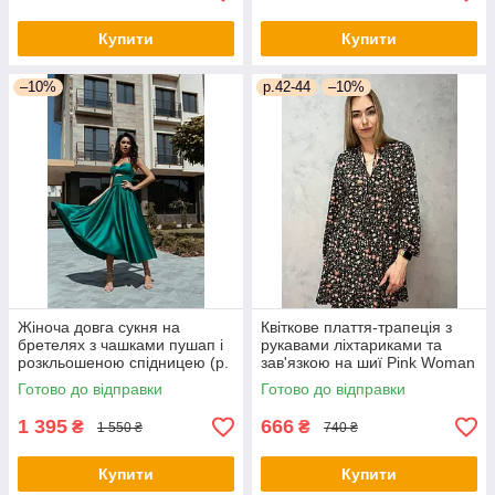
Купити
Купити
–10%
р.42-44
–10%
Жіноча довга сукня на
Квіткове плаття-трапеція з
бретелях з чашками пушап і
рукавами ліхтариками та
розкльошеною спідницею (р.
зав'язкою на шиї Pink Woman
44) 66py6043Qr
(р. 42-44) 1035205r
Готово до відправки
Готово до відправки
1 395
666
₴
₴
1 550 ₴
740 ₴
Купити
Купити