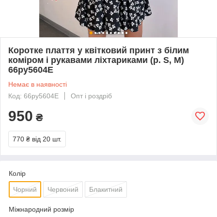
Коротке плаття у квітковий принт з білим
коміром і рукавами ліхтариками (р. S, M)
66py5604Е
Немає в наявності
Код: 66py5604Е
Опт і роздріб
950
₴
770 ₴
від 20 шт.
Колір
Чорний
Червоний
Блакитний
Міжнародний розмір