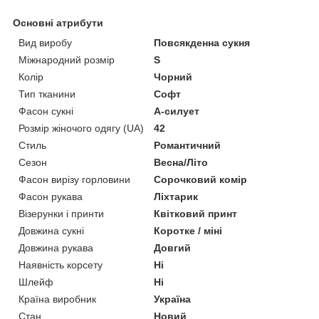
Основні атрибути
Вид виробу
Повсякденна сукня
Міжнародний розмір
S
Колір
Чорний
Тип тканини
Софт
Фасон сукні
А-силует
Розмір жіночого одягу (UA)
42
Стиль
Романтичний
Сезон
Весна/Літо
Фасон вирізу горловини
Сорочковий комір
Фасон рукава
Ліхтарик
Візерунки і принти
Квітковий принт
Довжина сукні
Коротке / міні
Довжина рукава
Довгий
Наявність корсету
Ні
Шлейф
Ні
Країна виробник
Україна
Стан
Новий