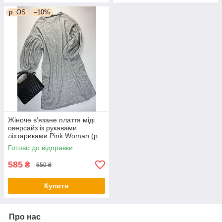
р. OS
–10%
Жіноче в'язане плаття міді
оверсайз із рукавами
ліхтариками Pink Woman (р.
OS) 1035266r
Готово до відправки
585
₴
650 ₴
Купити
Про нас