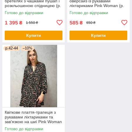
бретелях з чашками пушап і
оверсайз із рукавами
розкльошеною спідницею (р.
ліхтариками Pink Woman (р.
44) 66py6043Qr
OS) 1035266r
Готово до відправки
Готово до відправки
1 395
585
₴
₴
1 550 ₴
650 ₴
Купити
Купити
р.42-44
–10%
Квіткове плаття-трапеція з
рукавами ліхтариками та
зав'язкою на шиї Pink Woman
(р. 42-44) 1035205r
Готово до відправки