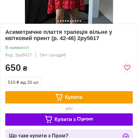
Асиметричне плаття трапеція вільне у
квітковий принт (р. 42-46) 2py5617
В наявності
Код: 2py5617
Опт і роздріб
650
₴
510 ₴
від 20 шт.
Купити
або
Купити з
Що таке купити з Пром?