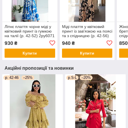
Літнє плаття чорне міді у
Міді плаття у квітковий
Жіно
квітковий принт із гумкою
принт із зав'язкою на поясі
брет
на талії (р. 42-52) 2py6071
та з спідницею (р. 42-56)
спід
2py6257
прин
930
940
850
₴
₴
Купити
Купити
Акційні пропозиції та новинки
р. 42-46
–25%
р.S-L
–20%