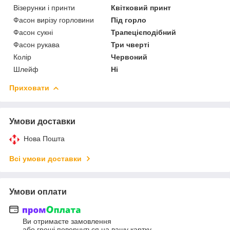
Візерунки і принти
Квітковий принт
Фасон вирізу горловини
Під горло
Фасон сукні
Трапецієподібний
Фасон рукава
Три чверті
Колір
Червоний
Шлейф
Ні
Приховати
Умови доставки
Нова Пошта
Всі умови доставки
Умови оплати
Ви отримаєте замовлення
або гроші повернуться на вашу картку