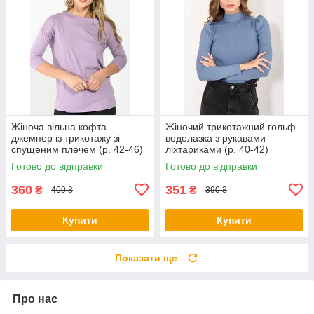
Жіноча вільна кофта
Жіночий трикотажний гольф
джемпер із трикотажу зі
водолазка з рукавами
спущеним плечем (р. 42-46)
ліхтариками (р. 40-42)
1043194r
1043197r
Готово до відправки
Готово до відправки
360
351
₴
₴
400 ₴
390 ₴
Купити
Купити
Показати ще
Про нас