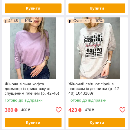
Купити
Купити
р.42-46
–10%
р. Oversize
–10%
Жіноча вільна кофта
Жіночий світшот сірий з
джемпер із трикотажу зі
написом із двонитки (р. 42-
спущеним плечем (р. 42-46)
48) 1043189r
1043188r
Готово до відправки
Готово до відправки
360
423
₴
₴
400 ₴
470 ₴
Купити
Купити