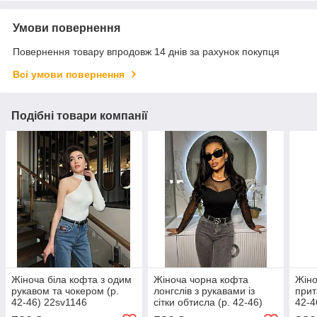
Умови повернення
Повернення товару впродовж 14 днів за рахунок покупця
Всі умови повернення
Подібні товари компанії
Жіноча біла кофта з одим
Жіноча чорна кофта
Жіно
рукавом та чокером (р.
лонгслів з рукавами із
прит
42-46) 22sv1146
сітки обтисла (р. 42-46)
42-4
80sv3447