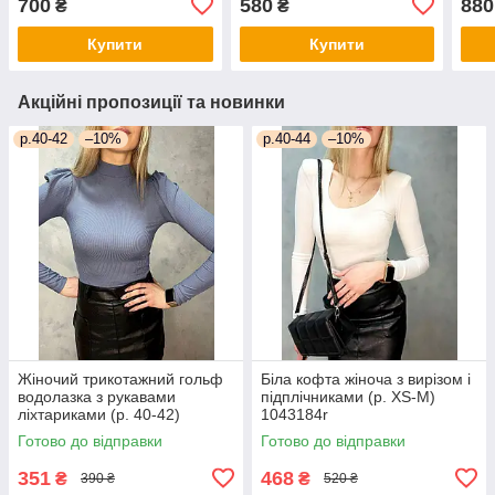
700
580
880
₴
₴
Купити
Купити
Акційні пропозиції та новинки
р.40-42
–10%
р.40-44
–10%
Жіночий трикотажний гольф
Біла кофта жіноча з вирізом і
водолазка з рукавами
підплічниками (р. XS-M)
ліхтариками (р. 40-42)
1043184r
1043183r
Готово до відправки
Готово до відправки
351
468
₴
₴
390 ₴
520 ₴