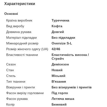
Характеристики
Основні
Країна виробник
Туреччина
Вид виробу
Кофта
Довжина рукава
Довгий
Матеріал підкладки
Без підкладки
Міжнародний розмір
Oversize S-L
Розмір жіночого одягу (UA)
42/46
Властивості тканини
Еластичність висока /
Стрейч
Сезон
Демісезон
Стан
Новий
Стиль
Міський
Тип тканини
В'язання
Візерунки і принти
Без візерунків і принтів
Фасон вирізу горловини
Під горло
Фасон рукава
Летюча миша
Колір
Бежевий