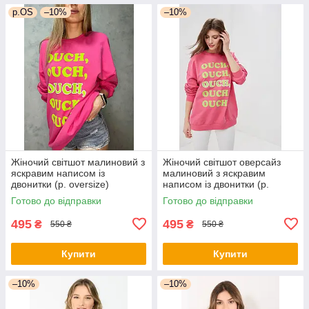
р.OS
–10%
–10%
Жіночий світшот малиновий з
Жіночий світшот оверсайз
яскравим написом із
малиновий з яскравим
двонитки (р. oversize)
написом із двонитки (р.
1043190r
oversize) 1043193r
Готово до відправки
Готово до відправки
495
495
₴
₴
550 ₴
550 ₴
Купити
Купити
–10%
–10%