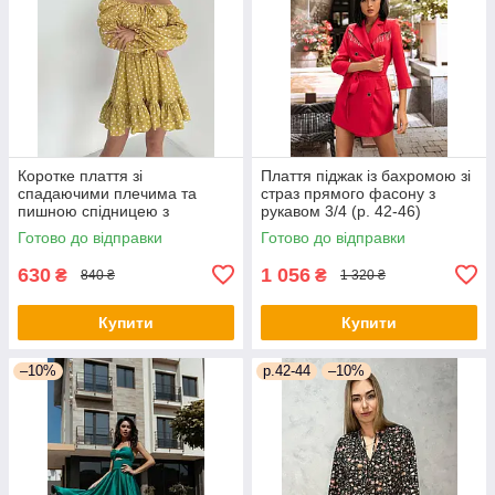
Коротке плаття зі
Плаття піджак із бахромою зі
спадаючими плечима та
страз прямого фасону з
пишною спідницею з
рукавом 3/4 (р. 42-46)
воланом (р. 42-46)
66py2050Qr
Готово до відправки
Готово до відправки
66py5272Qr
630
1 056
₴
₴
840 ₴
1 320 ₴
Купити
Купити
–10%
р.42-44
–10%