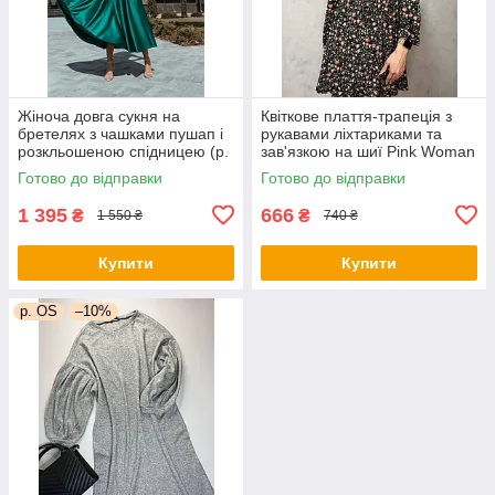
Жіноча довга сукня на
Квіткове плаття-трапеція з
бретелях з чашками пушап і
рукавами ліхтариками та
розкльошеною спідницею (р.
зав'язкою на шиї Pink Woman
44) 66py6043Qr
(р. 42-44) 1035205r
Готово до відправки
Готово до відправки
1 395
666
₴
₴
1 550 ₴
740 ₴
Купити
Купити
р. OS
–10%