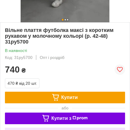
Вільне плаття футболка максі з коротким
рукавом у молочному кольорі (р. 42-48)
31py5700
В наявності
Код: 31py5700
Опт і роздріб
740
₴
470 ₴
від 20 шт.
Купити
або
Купити з