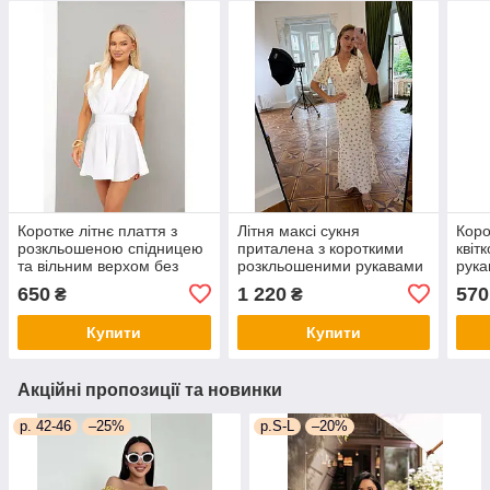
Коротке літнє плаття з
Літня максі сукня
Коро
розкльошеною спідницею
приталена з короткими
квіт
та вільним верхом без
розкльошеними рукавами
рука
рукава (р. 40-50)
та виділеною грудьми (р.
на т
650
1 220
570
₴
₴
31py5717
42-48) 63py6285
Купити
Купити
Акційні пропозиції та новинки
р. 42-46
–25%
р.S-L
–20%