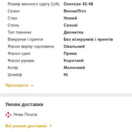
Розмір жіночого одягу (UA)
Oversize 42-48
Сезон
Весна/Літо
Стан
Новий
Стиль
Casual
Тип тканини
Двонитка
Візерунки і принти
Без візерунків і принтів
Фасон вирізу горловини
Овальний
Фасон сукні
Пряме
Фасон рукава
Короткий
Колір
Молочний
Шлейф
Ні
Приховати
Умови доставки
Нова Пошта
Всі умови доставки