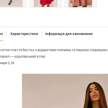
ис
Характеристики
Інформація для замовлення
сетне плаття бюстьє з відкритими плечима та пишною спідницею (р
еріал — королівський атлас
міри S, M