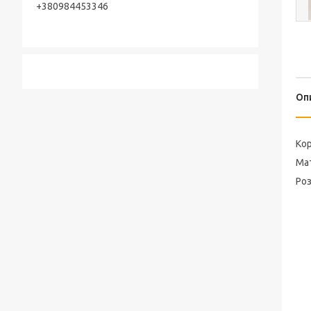
+380984453346
Оп
Кор
Мат
Роз