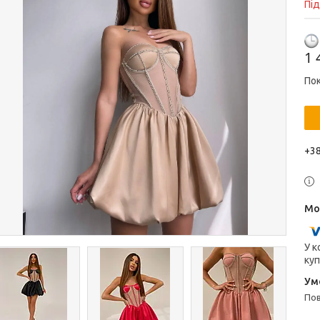
Пі
1 
Пок
+38
У к
куп
п