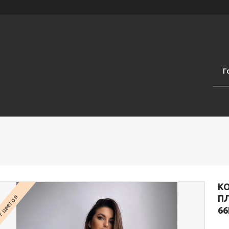
Г
К
ПЛ
 цветов
66