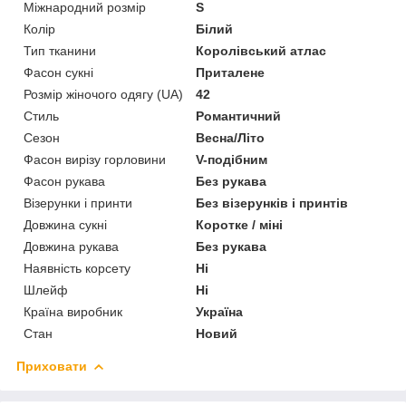
Міжнародний розмір
S
Колір
Білий
Тип тканини
Королівський атлас
Фасон сукні
Приталене
Розмір жіночого одягу (UA)
42
Стиль
Романтичний
Сезон
Весна/Літо
Фасон вирізу горловини
V-подібним
Фасон рукава
Без рукава
Візерунки і принти
Без візерунків і принтів
Довжина сукні
Коротке / міні
Довжина рукава
Без рукава
Наявність корсету
Ні
Шлейф
Ні
Країна виробник
Україна
Стан
Новий
Приховати