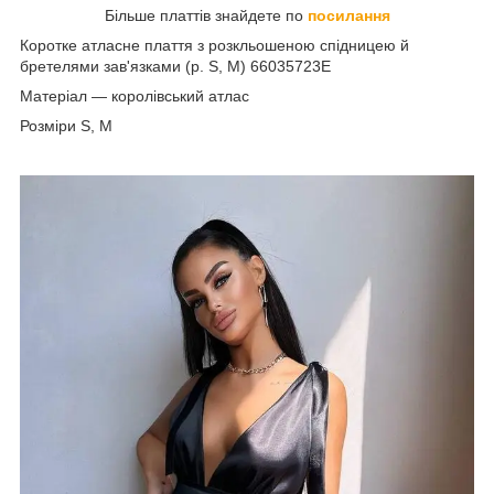
Більше платтів знайдете по
посилання
Коротке атласне плаття з розкльошеною спідницею й
бретелями зав'язками (р. S, M) 66035723Е
Матеріал — королівський атлас
Розміри S, M