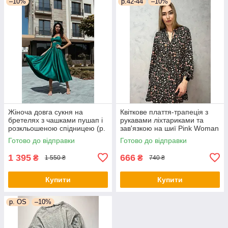
–10%
р.42-44
–10%
Жіноча довга сукня на
Квіткове плаття-трапеція з
бретелях з чашками пушап і
рукавами ліхтариками та
розкльошеною спідницею (р.
зав'язкою на шиї Pink Woman
44) 66py6043Qr
(р. 42-44) 1035205r
Готово до відправки
Готово до відправки
1 395
666
₴
₴
1 550 ₴
740 ₴
Купити
Купити
р. OS
–10%