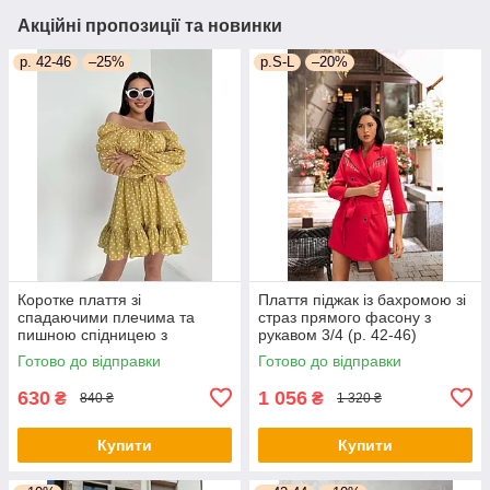
Акційні пропозиції та новинки
р. 42-46
–25%
р.S-L
–20%
Коротке плаття зі
Плаття піджак із бахромою зі
спадаючими плечима та
страз прямого фасону з
пишною спідницею з
рукавом 3/4 (р. 42-46)
воланом (р. 42-46)
66py2050Qr
Готово до відправки
Готово до відправки
66py5272Qr
630
1 056
₴
₴
840 ₴
1 320 ₴
Купити
Купити