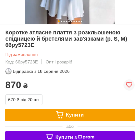
Коротке атласне плаття з розкльошеною
спідницею й бретелями зав'язками (р. S, M)
66py5723Е
Під замовлення
Код: 66py5723Е
Опт і роздріб
Відправка з
18 серпня 2026
870
₴
670 ₴
від 20 шт.
Купити
або
Купити з