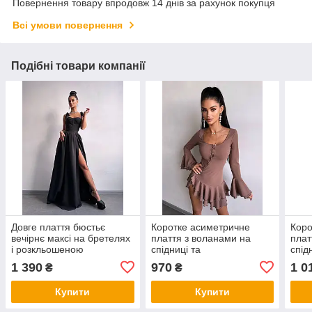
Повернення товару впродовж 14 днів за рахунок покупця
Всі умови повернення
Подібні товари компанії
Довге плаття бюстьє
Коротке асиметричне
Коро
вечірнє максі на бретелях
плаття з воланами на
плат
і розкльошеною
спідниці та
спід
спідницею (р. S, M)
розкльошеними рукавами
M) 
1 390
970
1 0
₴
₴
66py5679Е
(р. S, M) 66py6058Е
Купити
Купити