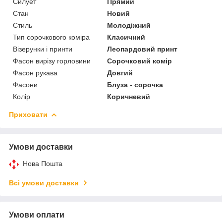
Силует
Прямий
Стан
Новий
Стиль
Молодіжний
Тип сорочкового коміра
Класичний
Візерунки і принти
Леопардовий принт
Фасон вирізу горловини
Сорочковий комір
Фасон рукава
Довгий
Фасони
Блуза - сорочка
Колір
Коричневий
Приховати
Умови доставки
Нова Пошта
Всі умови доставки
Умови оплати