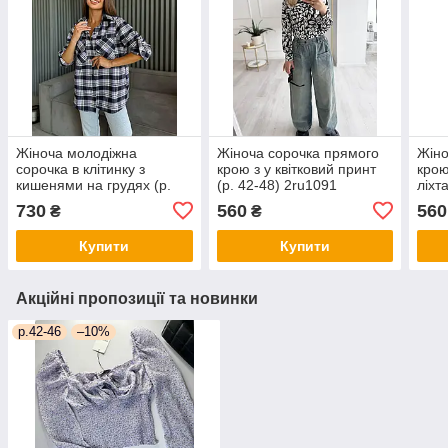
Жіноча молодіжна
Жіноча сорочка прямого
Жіно
сорочка в клітинку з
крою з у квітковий принт
крою
кишенями на грудях (р.
(р. 42-48) 2ru1091
ліхт
42-48) 2ru1077
прин
730
560
560
₴
₴
Купити
Купити
Акційні пропозиції та новинки
р.42-46
–10%