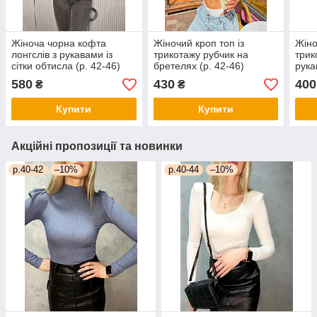
Жіноча чорна кофта
Жіночий кроп топ із
Жіно
лонгслів з рукавами із
трикотажу рубчик на
трик
сітки обтисла (р. 42-46)
бретелях (р. 42-46)
рука
80sv3447
2ma1238
31m
580
430
400
₴
₴
Купити
Купити
Акційні пропозиції та новинки
р.40-42
–10%
р.40-44
–10%