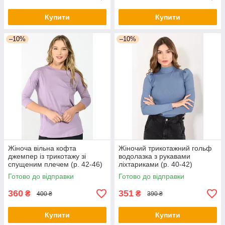
Купити
Купити
–10%
–10%
Жіноча вільна кофта
Жіночий трикотажний гольф
джемпер із трикотажу зі
водолазка з рукавами
спущеним плечем (р. 42-46)
ліхтариками (р. 40-42)
1043194r
1043197r
Готово до відправки
Готово до відправки
360
351
₴
₴
400 ₴
390 ₴
Купити
Купити