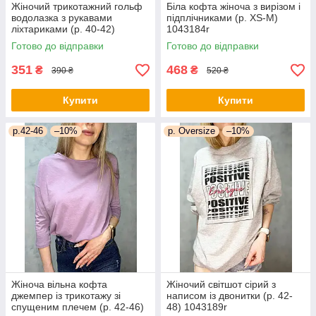
Жіночий трикотажний гольф
Біла кофта жіноча з вирізом і
водолазка з рукавами
підплічниками (р. XS-M)
ліхтариками (р. 40-42)
1043184r
1043183r
Готово до відправки
Готово до відправки
351
468
₴
₴
390 ₴
520 ₴
Купити
Купити
р.42-46
–10%
р. Oversize
–10%
Жіноча вільна кофта
Жіночий світшот сірий з
джемпер із трикотажу зі
написом із двонитки (р. 42-
спущеним плечем (р. 42-46)
48) 1043189r