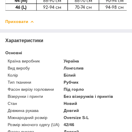
Приховати
Характеристики
Основні
Країна виробник
Україна
Вид виробу
Лонгслив
Колір
Білий
Тип тканини
Рубчик
Фасон вирізу горловини
Під горло
Візерунки і принти
Без візерунків і принтів
Стан
Новий
Довжина рукава
Довгий
Міжнародний розмір
Oversize S-L
Розмір жіночого одягу (UA)
42/46
Фасон рукава
Довгий