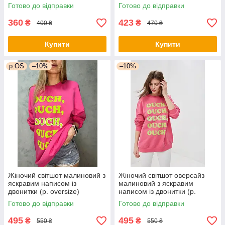
1043188r
Готово до відправки
Готово до відправки
360
423
₴
₴
400 ₴
470 ₴
Купити
Купити
р.OS
–10%
–10%
Жіночий світшот малиновий з
Жіночий світшот оверсайз
яскравим написом із
малиновий з яскравим
двонитки (р. oversize)
написом із двонитки (р.
1043190r
oversize) 1043193r
Готово до відправки
Готово до відправки
495
495
₴
₴
550 ₴
550 ₴