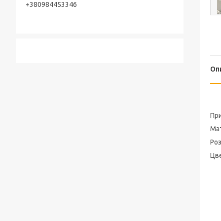
+380984453346
Оп
При
Мат
Роз
Цве