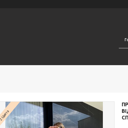
Г
П
В
2 Цвета
СП