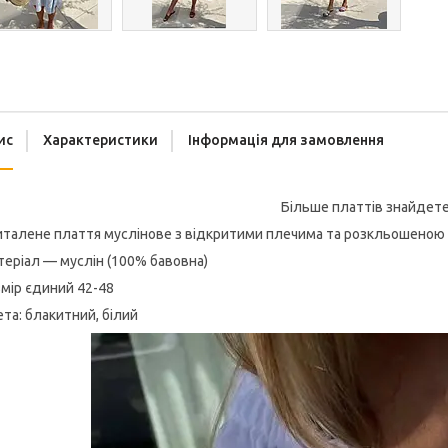
ис
Характеристики
Інформація для замовлення
Більше платтів знайдет
талене плаття муслінове з відкритими плечима та розкльошеною с
еріал — муслін (100% бавовна)
мір єдиний 42-48
та: блакитний, білий