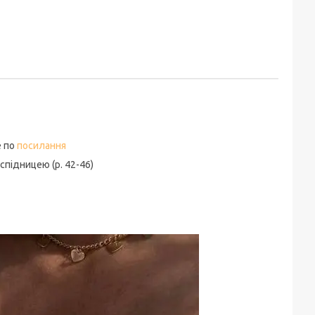
е по
посилання
підницею (р. 42-46)