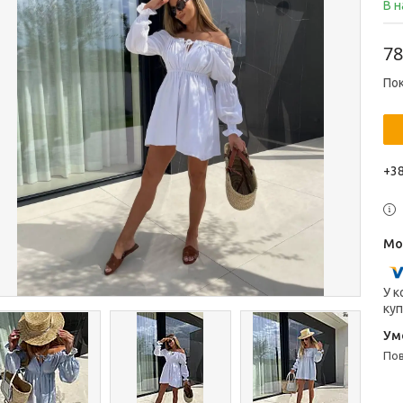
В н
78
Пок
+38
У к
куп
п