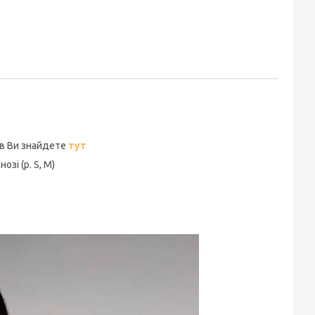
ів Ви знайдете
тут
озі (р. S, M)