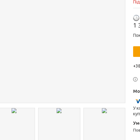
Пі
1 
Пок
+38
У к
куп
п