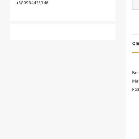
+380984453346
Оп
Веч
Ма
Роз