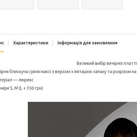
ис
Характеристики
Інформація для замовлення
Великий вибір вечірніх платт
ірня блискуча сукня максі з верхом з імітацією запаху та розрізом на н
теріал — люрекс
міри S, M (L + 350 грн)