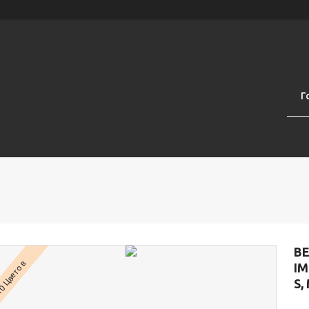
Г
ВЕ
0 Цветов
ІМ
S,