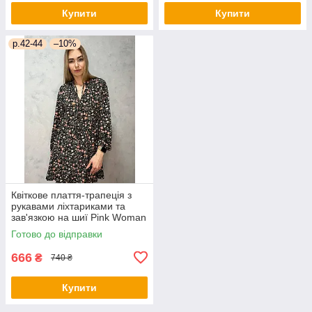
Купити
Купити
р.42-44
–10%
Квіткове плаття-трапеція з
рукавами ліхтариками та
зав'язкою на шиї Pink Woman
(р. 42-44) 1035205r
Готово до відправки
666
₴
740 ₴
Купити