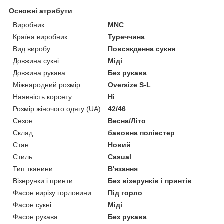
Основні атрибути
Виробник
MNC
Країна виробник
Туреччина
Вид виробу
Повсякденна сукня
Довжина сукні
Міді
Довжина рукава
Без рукава
Міжнародний розмір
Oversize S-L
Наявність корсету
Ні
Розмір жіночого одягу (UA)
42/46
Сезон
Весна/Літо
Склад
бавовна поліестер
Стан
Новий
Стиль
Casual
Тип тканини
В'язання
Візерунки і принти
Без візерунків і принтів
Фасон вирізу горловини
Під горло
Фасон сукні
Міді
Фасон рукава
Без рукава