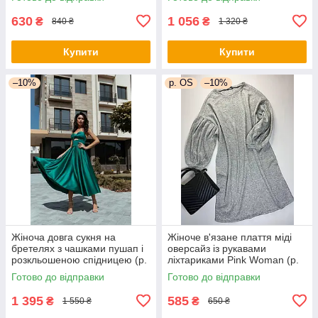
66py5272Qr
630
1 056
₴
₴
840 ₴
1 320 ₴
Купити
Купити
–10%
р. OS
–10%
Жіноча довга сукня на
Жіноче в'язане плаття міді
бретелях з чашками пушап і
оверсайз із рукавами
розкльошеною спідницею (р.
ліхтариками Pink Woman (р.
44) 66py6043Qr
OS) 1035266r
Готово до відправки
Готово до відправки
1 395
585
₴
₴
1 550 ₴
650 ₴