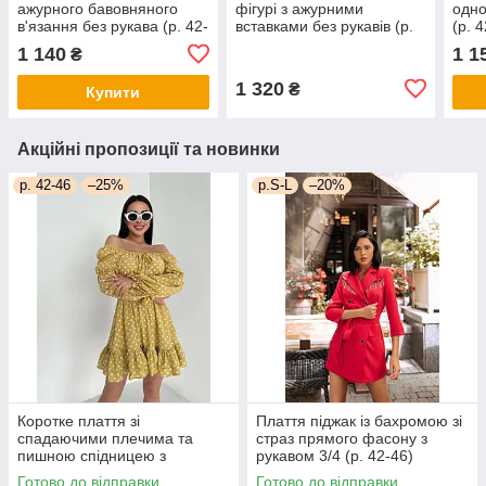
ажурного бавовняного
фігурі з ажурними
одно
в'язання без рукава (р. 42-
вставками без рукавів (р.
(р. 
46) 77py5805
42-46) 33py6286
1 140
1 1
₴
1 320
₴
Купити
Акційні пропозиції та новинки
р. 42-46
–25%
р.S-L
–20%
Коротке плаття зі
Плаття піджак із бахромою зі
спадаючими плечима та
страз прямого фасону з
пишною спідницею з
рукавом 3/4 (р. 42-46)
воланом (р. 42-46)
66py2050Qr
Готово до відправки
Готово до відправки