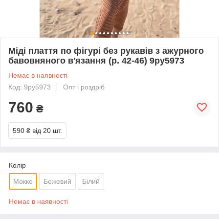
Міді плаття по фігурі без рукавів з ажурного
бавовняного в'язання (р. 42-46) 9py5973
Немає в наявності
Код: 9py5973
Опт і роздріб
760
₴
590 ₴
від 20 шт.
Колір
Мокко
Бежевий
Білий
Немає в наявності