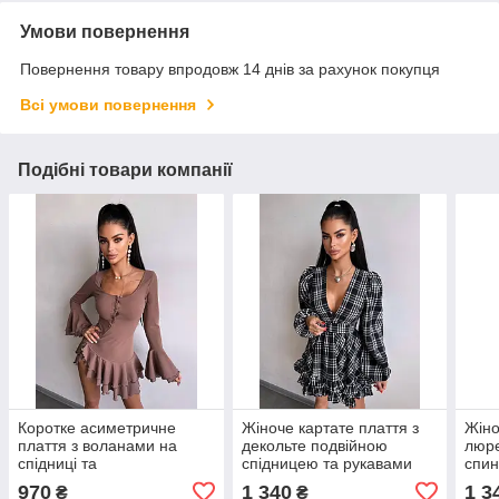
Умови повернення
Повернення товару впродовж 14 днів за рахунок покупця
Всі умови повернення
Подібні товари компанії
Коротке асиметричне
Жіноче картате плаття з
Жіно
плаття з воланами на
декольте подвійною
люре
спідниці та
спідницею та рукавами
спин
розкльошеними рукавами
ліхтариками (р. S, M)
рука
970
1 340
1 3
₴
₴
(р. S, M) 66py6058Е
66py6127Е
спід