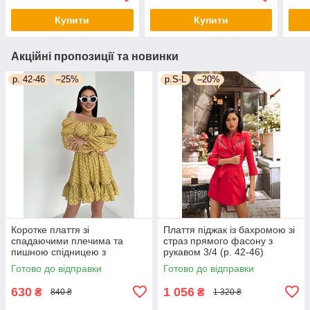
66p
Купити
Купити
Акційні пропозиції та новинки
р. 42-46
–25%
р.S-L
–20%
Коротке плаття зі
Плаття піджак із бахромою зі
спадаючими плечима та
страз прямого фасону з
пишною спідницею з
рукавом 3/4 (р. 42-46)
воланом (р. 42-46)
66py2050Qr
Готово до відправки
Готово до відправки
66py5272Qr
630
1 056
₴
₴
840 ₴
1 320 ₴