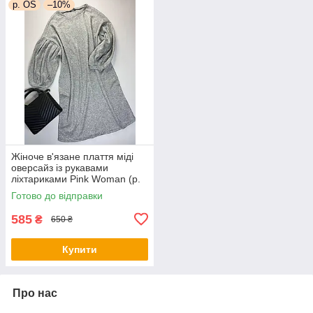
р. OS
–10%
Жіноче в'язане плаття міді
оверсайз із рукавами
ліхтариками Pink Woman (р.
OS) 1035266r
Готово до відправки
585
₴
650 ₴
Купити
Про нас