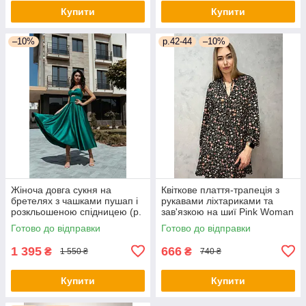
Купити
Купити
–10%
р.42-44
–10%
Жіноча довга сукня на
Квіткове плаття-трапеція з
бретелях з чашками пушап і
рукавами ліхтариками та
розкльошеною спідницею (р.
зав'язкою на шиї Pink Woman
44) 66py6043Qr
(р. 42-44) 1035205r
Готово до відправки
Готово до відправки
1 395
666
₴
₴
1 550 ₴
740 ₴
Купити
Купити