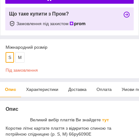
Що таке купити з Пром?
Замовлення під захистом
Міжнародний розмір
S
M
Під замовлення
Опис
Характеристики
Доставка
Оплата
Умови п
Опис
Великий вибір платтів Ви знайдете
тут
Коротке літнє картате плаття з відкритою спиною та
потрійною спідницею (р. S, M) 66py6090Е