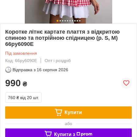
Коротке літнє картате плаття з відкритою
спиною та потрійною спідницею (р. S, M)
66py6090Е
Під замовлення
Код: 66py6090Е
Опт і роздріб
Відправка з
16 серпня 2026
990
₴
760 ₴
від 20 шт.
Купити
або
Купити з