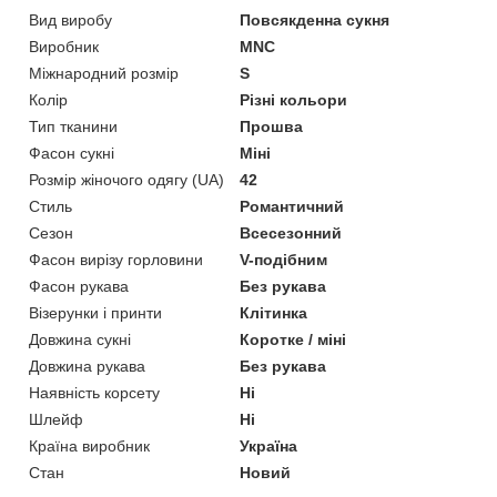
Вид виробу
Повсякденна сукня
Виробник
MNC
Міжнародний розмір
S
Колір
Різні кольори
Тип тканини
Прошва
Фасон сукні
Міні
Розмір жіночого одягу (UA)
42
Стиль
Романтичний
Сезон
Всесезонний
Фасон вирізу горловини
V-подібним
Фасон рукава
Без рукава
Візерунки і принти
Клітинка
Довжина сукні
Коротке / міні
Довжина рукава
Без рукава
Наявність корсету
Ні
Шлейф
Ні
Країна виробник
Україна
Стан
Новий