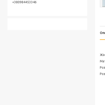
+380984453346
Оп
Жін
Мат
Роз
Роз