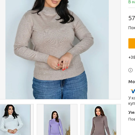
В н
57
Пок
+38
У к
куп
п