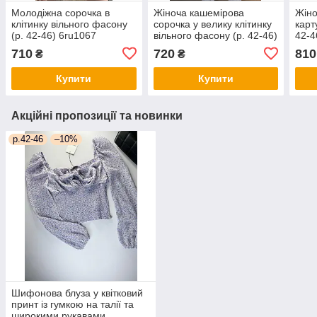
Молодіжна сорочка в
Жіноча кашемірова
Жіно
клітинку вільного фасону
сорочка у велику клітинку
карт
(р. 42-46) 6ru1067
вільного фасону (р. 42-46)
42-4
66ru1111Q
710
720
810
₴
₴
Купити
Купити
Акційні пропозиції та новинки
р.42-46
–10%
Шифонова блуза у квітковий
принт із гумкою на талії та
широкими рукавами