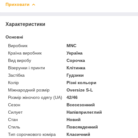
Приховати
Характеристики
Основні
Виробник
MNC
Країна виробник
Україна
Вид виробу
Сорочка
Візерунки і принти
Клітинка
Застібка
Гудзики
Колір
Різні кольори
Міжнародний розмір
Oversize S-L
Розмір жіночого одягу (UA)
42/46
Сезон
Всесезонний
Силует
Напівприлеглий
Стан
Новий
Стиль
Повсякденний
Тип сорочкового коміра
Класичний