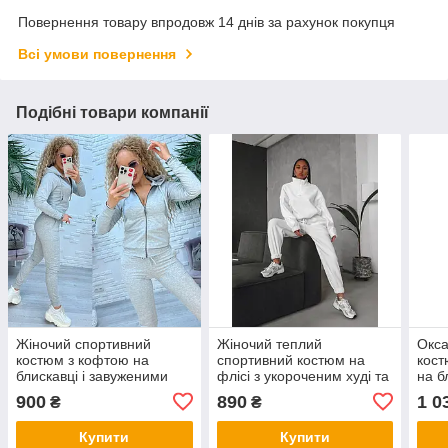
Повернення товару впродовж 14 днів за рахунок покупця
Всі умови повернення
Подібні товари компанії
Жіночий спортивний
Жіночий теплий
Окса
костюм з кофтою на
спортивний костюм на
кост
блискавці і завуженими
флісі з укороченим худі та
на б
штанами (р. 42-52)
штанами на манжетах (р.
на м
900
890
1 0
₴
₴
7so2035
42-52) 2so2066
9so
Купити
Купити