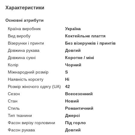
Характеристики
Основні атрибути
Країна виробник
Україна
Вид виробу
Коктейльне плаття
Візерунки і принти
Без візерунків і принтів
Довжина рукава
Довгий
Довжина сукні
Коротке / міні
Колір
Чорний
Міжнародний розмір
S
Наявність корсету
Ні
Розмір жіночого одягу (UA)
42
Сезон
Всесезонний
Стан
Новий
Стиль
Романтичний
Тип тканини
Джерсі
Фасон вирізу горловини
Під горло
Фасон рукава
Довгий