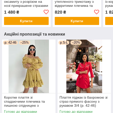
оксамиту з розрізом на
утепленого трикотажу з
із к
нозі прикрашене стразами
відкритими плечима та
рука
обтисле (р. S-L)
чашечками (р. S, M)
(р. 
1 480
820
1 8
₴
₴
66py6191Е
66py5866Е
Купити
Купити
Акційні пропозиції та новинки
р. 42-46
–25%
р.S-L
–20%
Коротке плаття зі
Плаття піджак із бахромою зі
спадаючими плечима та
страз прямого фасону з
пишною спідницею з
рукавом 3/4 (р. 42-46)
воланом (р. 42-46)
66py2050Qr
Готово до відправки
Готово до відправки