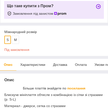
Що таке купити з Пром?
Замовлення під захистом
Міжнародний розмір
S
M
Під замовлення
Опис
Характеристики
Доставка
Оплата
Умови п
Опис
Більше платтів знайдете по
посилання
Блискуче мініплаття обтисле з комбінацією із сітки зі стразами
(р. S-L)
Материал - джерси, сетка со стразами