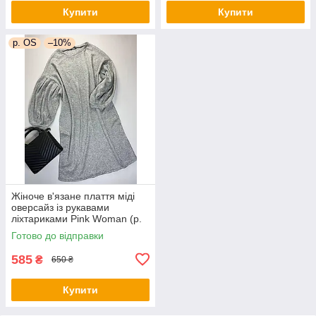
Купити
Купити
р. OS
–10%
Жіноче в'язане плаття міді
оверсайз із рукавами
ліхтариками Pink Woman (р.
OS) 1035266r
Готово до відправки
585
₴
650 ₴
Купити