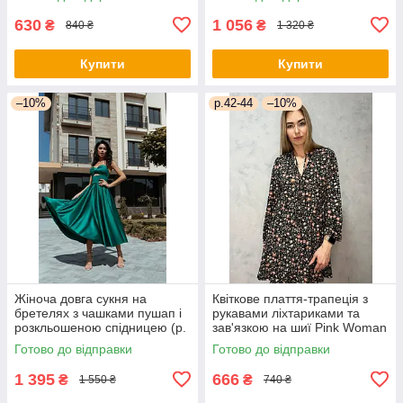
66py5272Qr
630
1 056
₴
₴
840 ₴
1 320 ₴
Купити
Купити
–10%
р.42-44
–10%
Жіноча довга сукня на
Квіткове плаття-трапеція з
бретелях з чашками пушап і
рукавами ліхтариками та
розкльошеною спідницею (р.
зав'язкою на шиї Pink Woman
44) 66py6043Qr
(р. 42-44) 1035205r
Готово до відправки
Готово до відправки
1 395
666
₴
₴
1 550 ₴
740 ₴