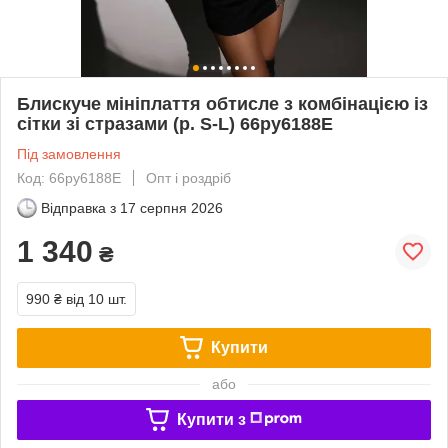
Блискуче мініплаття обтисле з комбінацією із
сітки зі стразами (р. S-L) 66py6188Е
Під замовлення
Код: 66py6188Е
Опт і роздріб
Відправка з
17 серпня 2026
1 340
₴
990 ₴
від 10 шт.
Купити
або
Купити з