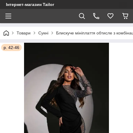
Інтернет-магазин Tailor
Товари
Сукні
Блискуче мініплаття обтисле з комбінаці
р. 42-46