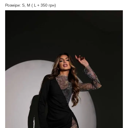
Розміри: S, М ( L + 350 грн)